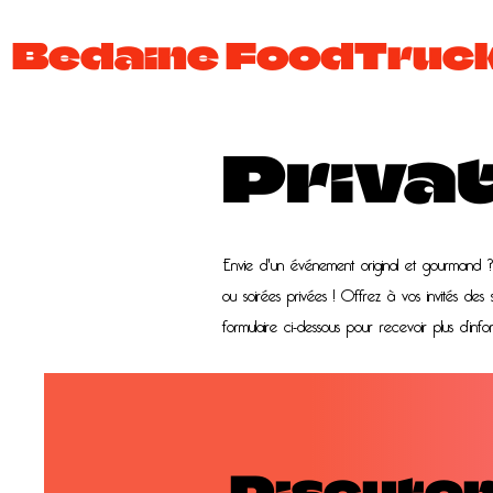
Bedaine FoodTruc
Privat
Envie d'un événement original et gourmand ? P
ou soirées privées ! Offrez à vos invités des 
formulaire ci-dessous pour recevoir plus d’info
Discuto