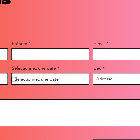
Prénom
E-mail
r
Sélectionnez une date
*
Lieu
e
q
u
i
r
e
d