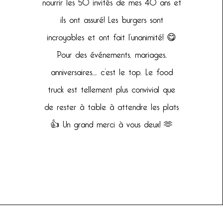
nourrir les 50 invités de mes 40 ans et
ils ont assuré! Les burgers sont
incroyables et ont fait l’unanimité! 😋
Pour des événements, mariages,
anniversaires,… c’est le top. Le food
truck est tellement plus convivial que
de rester à table à attendre les plats
👍 Un grand merci à vous deux! 🫶